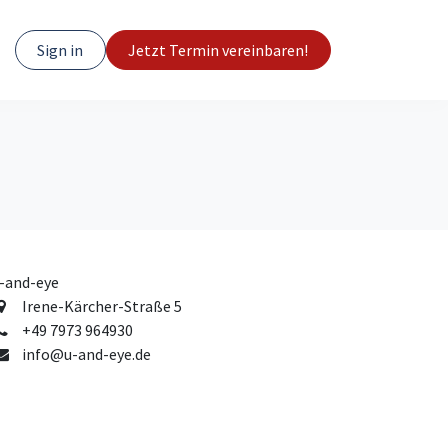
Sign in
Jetzt Termin vereinbaren!
-and-eye
Irene-Kärcher-Straße 5
+49 7973 964930
info@u-and-eye.de